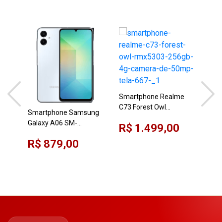
Smartphone Realme
Sma
C73 Forest Owl
NOT
Smartphone Samsung
RMX5303 256GB, 4G,
RMX
Galaxy A06 SM-
R$ 1.499,00
R$
Câmera de 50MP, Tela
RAM
A065MLBGZTO Branco
6,67"
R$ 879,00
128 GB 4 GB RAM Tela
6.7" Pol. Câmera 50MP