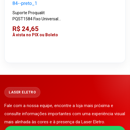
Suporte Proqualit
PQST1584 Fixo Universal
para TV 15" a 84" Preto
R$ 24,65
À vista no PIX ou Boleto
LASER ELETRO
Fale com a nossa equipe, encontre a loja mais próxima e
consulte informações importantes com uma experiência visual
mais alinhada às cores e à presença da Laser Eletro.