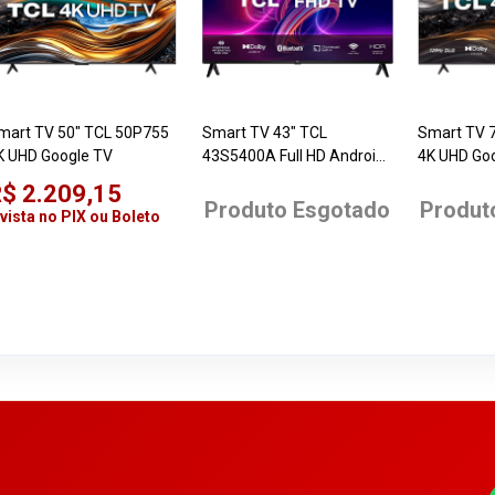
mart TV 50" TCL 50P755
Smart TV 43" TCL
Smart TV 
K UHD Google TV
43S5400A Full HD Android
4K UHD Go
TV
$ 2.209,15
Produto Esgotado
Produt
 vista no PIX ou Boleto