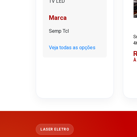
TV LED
Marca
Semp Tcl
S
4
Veja todas as opções
R
À
LASER ELETRO