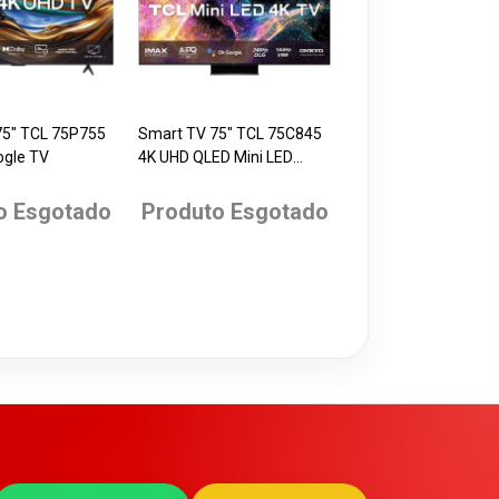
75" TCL 75P755
Smart TV 75" TCL 75C845
ogle TV
4K UHD QLED Mini LED
Google TV Dolby Vision IQ
Gaming
o Esgotado
Produto Esgotado