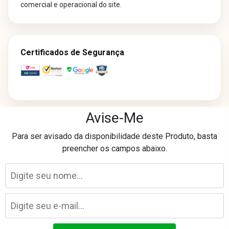
comercial e operacional do site.
Certificados de Segurança
Avise-Me
Os preços e condições de pagamento divulgados em nosso site são
Para ser avisado da disponibilidade deste Produto, basta
exclusivos para compras realizadas neste canal online.
preencher os campos abaixo.
Essas condições podem não ser aplicáveis às lojas físicas, televendas
ou outros canais de comercialização.
Laser Eletro Comércio Varejista Ltda - CNPJ: 40.841.728/0093-89
Avenida Marechal Mascarenhas de Morais, 1681 - Imbiribeira - Recife/PE
©
2026
lasereletro.com.br. Todos os direitos reservados.