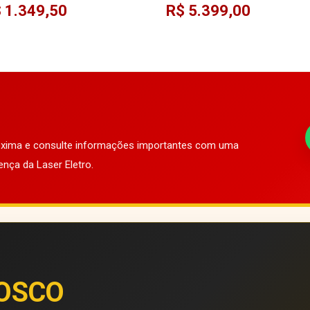
 1.349,50
R$ 5.399,00
róxima e consulte informações importantes com uma
ença da Laser Eletro.
OSCO