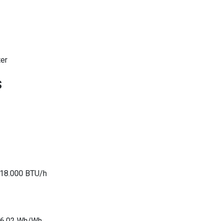
ter
s
18.000 BTU/h
6,02 Wh/Wh