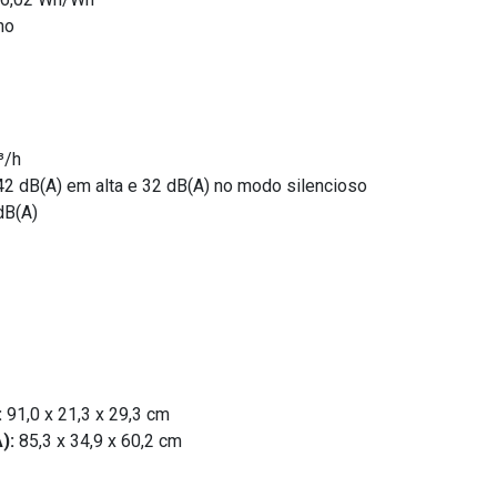
no
³/h
42 dB(A) em alta e 32 dB(A) no modo silencioso
dB(A)
:
91,0 x 21,3 x 29,3 cm
):
85,3 x 34,9 x 60,2 cm