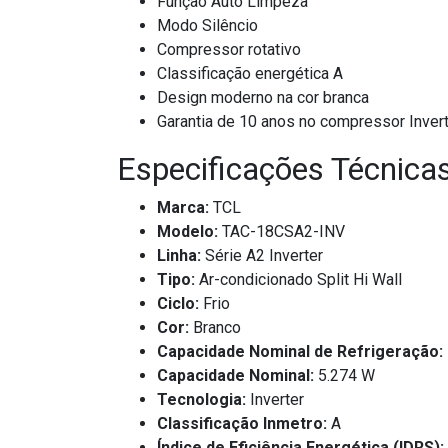
Função Auto Limpeza
Modo Silêncio
Compressor rotativo
Classificação energética A
Design moderno na cor branca
Garantia de 10 anos no compressor Inver
Especificações Técnica
Marca:
TCL
Modelo:
TAC-18CSA2-INV
Linha:
Série A2 Inverter
Tipo:
Ar-condicionado Split Hi Wall
Ciclo:
Frio
Cor:
Branco
Capacidade Nominal de Refrigeração:
Capacidade Nominal:
5.274 W
Tecnologia:
Inverter
Classificação Inmetro:
A
Índice de Eficiência Energética (IDRS):