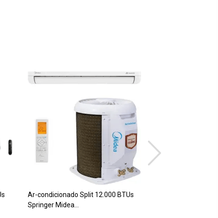
Us
Ar-condicionado Split 12.000 BTUs
UNID.COND.18000B
Springer Midea
38AGVCI18M5 INV
38TBVCA12M5/42EBVCA12M5
SAVE BR 220V