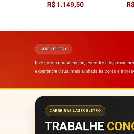
R$ 1.149,50
R$
LASER ELETRO
Fale com a nossa equipe, encontre a loja mais p
experiência visual mais alinhada às cores e à pres
CARREIRAS LASER ELETRO
TRABALHE
CON