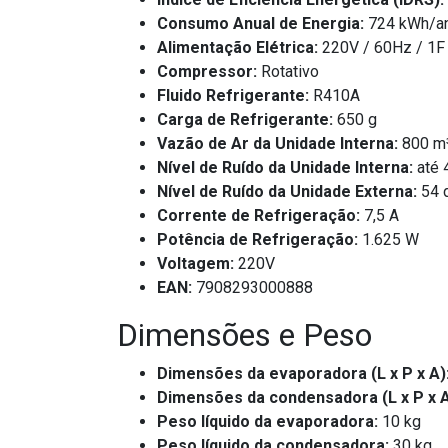
Consumo Anual de Energia:
724 kWh/a
Alimentação Elétrica:
220V / 60Hz / 1F
Compressor:
Rotativo
Fluido Refrigerante:
R410A
Carga de Refrigerante:
650 g
Vazão de Ar da Unidade Interna:
800 m
Nível de Ruído da Unidade Interna:
até 
Nível de Ruído da Unidade Externa:
54 
Corrente de Refrigeração:
7,5 A
Potência de Refrigeração:
1.625 W
Voltagem:
220V
EAN:
7908293000888
Dimensões e Peso
Dimensões da evaporadora (L x P x A)
Dimensões da condensadora (L x P x A
Peso líquido da evaporadora:
10 kg
Peso líquido da condensadora:
30 kg