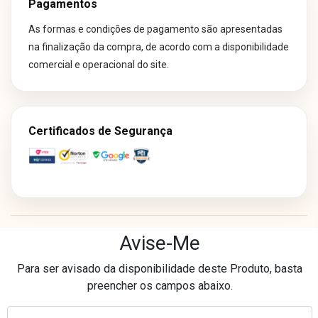
Pagamentos
As formas e condições de pagamento são apresentadas
na finalização da compra, de acordo com a disponibilidade
comercial e operacional do site.
Certificados de Segurança
Os preços e condições de pagamento divulgados em nosso site são
Avise-Me
exclusivos para compras realizadas neste canal online.
Para ser avisado da disponibilidade deste Produto, basta
Essas condições podem não ser aplicáveis às lojas físicas, televendas
preencher os campos abaixo.
ou outros canais de comercialização.
Laser Eletro Comércio Varejista Ltda - CNPJ: 40.841.728/0093-89