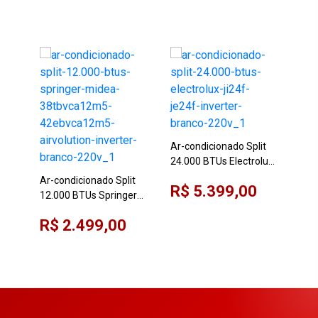
Ar-condicionado Split
Ar-
24.000 BTUs Electrolux
Elgi
JI24F/JE24F Inverter
12.
Ar-condicionado Split
R$ 5.399,00
R$
Branco 220V
12.000 BTUs Springer
Midea
R$ 2.499,00
38TBVCA12M5/42EBVCA12M5
Airvolution Inverter
Branco 220V