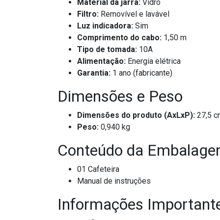
Material da jarra:
Vidro
Filtro:
Removível e lavável
Luz indicadora:
Sim
Comprimento do cabo:
1,50 m
Tipo de tomada:
10A
Alimentação:
Energia elétrica
Garantia:
1 ano (fabricante)
Dimensões e Peso
Dimensões do produto (AxLxP):
27,5 c
Peso:
0,940 kg
Conteúdo da Embalag
01 Cafeteira
Manual de instruções
Informações Important