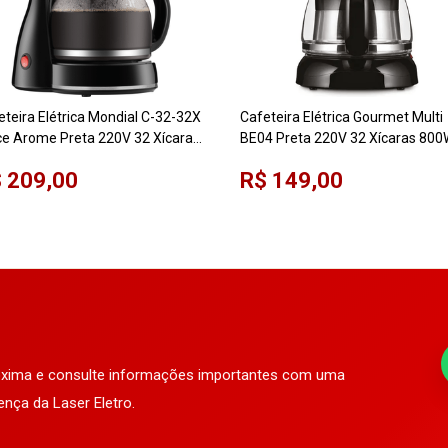
eteira Elétrica Mondial C-32-32X
Cafeteira Elétrica Gourmet Multi
ce Arome Preta 220V 32 Xícaras
BE04 Preta 220V 32 Xícaras 80
ra de Vidro 800W
 209,00
R$ 149,00
róxima e consulte informações importantes com uma
ença da Laser Eletro.