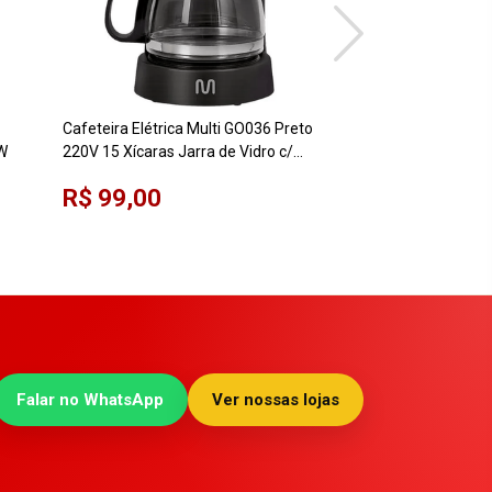
Cafeteira Elétrica Multi GO036 Preto
Cafeteira Elétrica B
0W
220V 15 Xícaras Jarra de Vidro c/
Preta 220V 28 Xíca
Filtro Reutilizável e Colher Dosadora
R$ 99,00
R$ 129,00
550W
Falar no WhatsApp
Ver nossas lojas