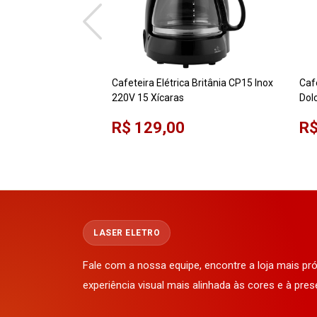
Cafeteira Elétrica Britânia CP15 Inox
Caf
220V 15 Xícaras
Dol
Jar
R$ 129,00
R$
LASER ELETRO
Fale com a nossa equipe, encontre a loja mais p
experiência visual mais alinhada às cores e à pres