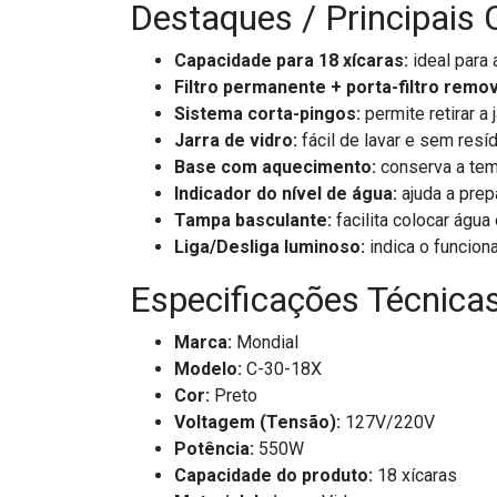
Destaques / Principais 
Capacidade para 18 xícaras:
ideal para a
Filtro permanente + porta-filtro remov
Sistema corta-pingos:
permite retirar a 
Jarra de vidro:
fácil de lavar e sem res
Base com aquecimento:
conserva a tem
Indicador do nível de água:
ajuda a prep
Tampa basculante:
facilita colocar água
Liga/Desliga luminoso:
indica o funcion
Especificações Técnica
Marca:
Mondial
Modelo:
C-30-18X
Cor:
Preto
Voltagem (Tensão):
127V/220V
Potência:
550W
Capacidade do produto:
18 xícaras