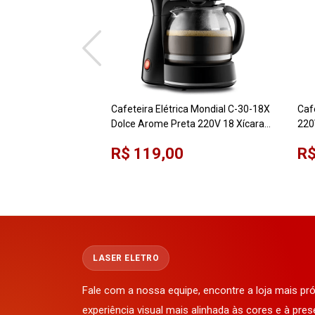
Cafeteira Elétrica Mondial C-30-18X
Cafe
Dolce Arome Preta 220V 18 Xícaras
220
Jarra de Vidro 550W
R$ 119,00
R$
LASER ELETRO
Fale com a nossa equipe, encontre a loja mais p
experiência visual mais alinhada às cores e à pres