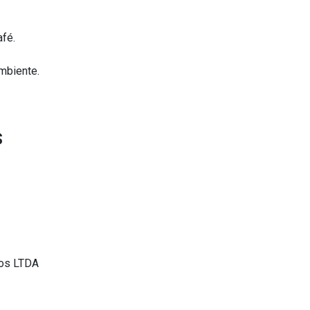
afé.
mbiente.
s
cos LTDA