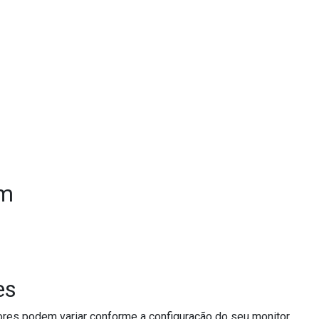
em
es
res podem variar conforme a configuração do seu monitor.