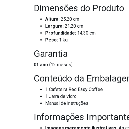
Dimensões do Produto
Altura:
25,20 cm
Largura:
21,20 cm
Profundidade:
14,30 cm
Peso:
1 kg
Garantia
01 ano
(12 meses)
Conteúdo da Embalag
1 Cafeteira Red Easy Coffee
1 Jarra de vidro
Manual de instruções
Informações Important
Imagens meramente ilustrativas:
As co