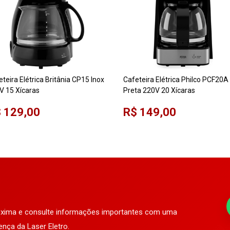
teira Elétrica Britânia CP15 Inox
Cafeteira Elétrica Philco PCF20A
V 15 Xícaras
Preta 220V 20 Xícaras
 129,00
R$ 149,00
róxima e consulte informações importantes com uma
ença da Laser Eletro.