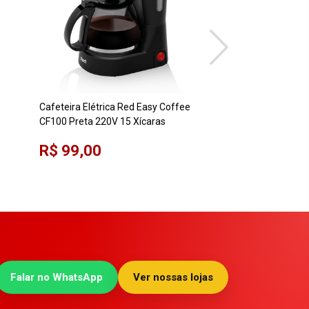
Cafeteira Elétrica Red Easy Coffee
Cafeteira Elétrica 
CF100 Preta 220V 15 Xícaras
Dolce Arome Preta 
Jarra de Vidro 800
R$ 99,00
R$ 209,00
Falar no WhatsApp
Ver nossas lojas