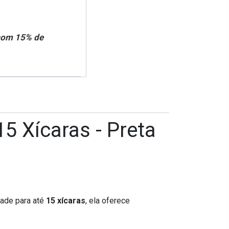
 com 15% de
15 Xícaras - Preta
dade para até
15 xícaras
, ela oferece