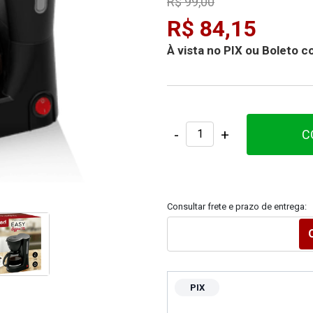
R$ 99,00
R$ 84,15
À vista no PIX ou Boleto
-
+
C
Consultar frete e prazo de entrega:
PIX