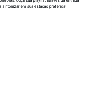
troles. Ouça sua playlist através da entrada
 sintonizar em sua estação preferida!