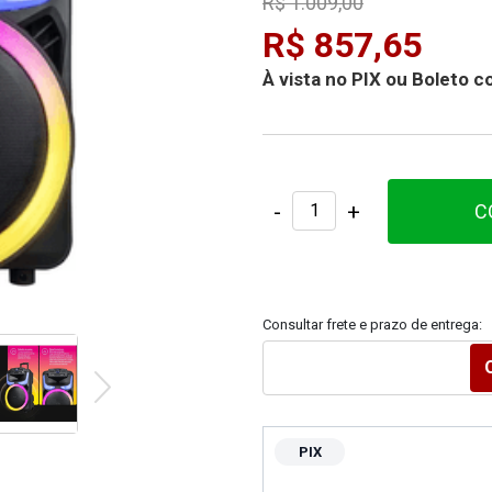
R$ 1.009,00
R$ 857,65
À vista no PIX ou Boleto
-
+
C
Consultar frete e prazo de entrega:
PIX