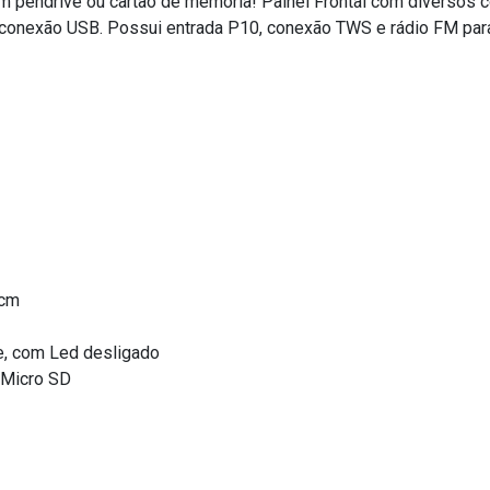
 pendrive ou cartão de memória! Painel Frontal com diversos con
ou conexão USB. Possui entrada P10, conexão TWS e rádio FM para
5cm
, com Led desligado
Micro SD