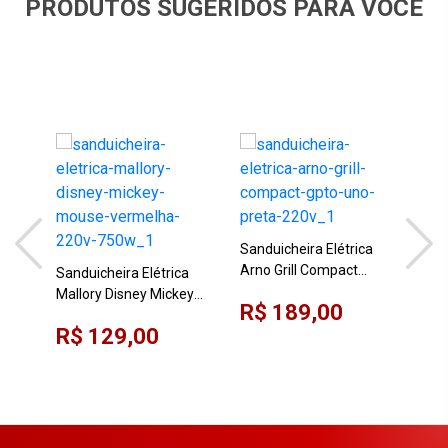
PRODUTOS SUGERIDOS PARA VOCÊ
Sanduicheira Elétrica
Arno Grill Compact
Sanduicheira Elétrica
Gril
GPTO Uno Preta 220V
Mallory Disney Mickey
Fam
R$ 189,00
Mouse Vermelha 220V
220
R$ 129,00
R$
750W
Cer