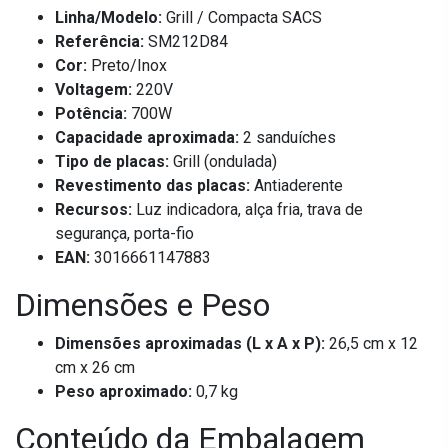
Linha/Modelo:
Grill / Compacta SACS
Referência:
SM212D84
Cor:
Preto/Inox
Voltagem:
220V
Potência:
700W
Capacidade aproximada:
2 sanduíches
Tipo de placas:
Grill (ondulada)
Revestimento das placas:
Antiaderente
Recursos:
Luz indicadora, alça fria, trava de
segurança, porta-fio
EAN:
3016661147883
Dimensões e Peso
Dimensões aproximadas (L x A x P):
26,5 cm x 12
cm x 26 cm
Peso aproximado:
0,7 kg
Conteúdo da Embalagem