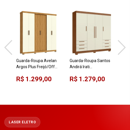
Gua
ACP
Cin
Guarda-Roupa Avelan
Guarda-Roupa Santos
R$
Por
Argos Plus Freijó/Off
Andirá Irati
White 6 Portas com Pés
Jequitibá/Areia
R$ 1.299,00
R$ 1.279,00
LASER ELETRO