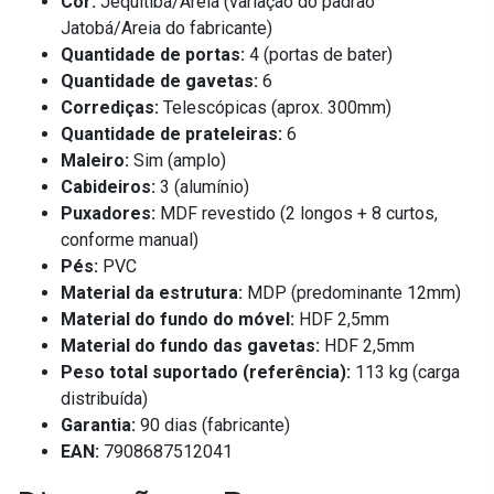
Cor:
Jequitibá/Areia (variação do padrão
Jatobá/Areia do fabricante)
Quantidade de portas:
4 (portas de bater)
Quantidade de gavetas:
6
Corrediças:
Telescópicas (aprox. 300mm)
Quantidade de prateleiras:
6
Maleiro:
Sim (amplo)
Cabideiros:
3 (alumínio)
Puxadores:
MDF revestido (2 longos + 8 curtos,
conforme manual)
Pés:
PVC
Material da estrutura:
MDP (predominante 12mm)
Material do fundo do móvel:
HDF 2,5mm
Material do fundo das gavetas:
HDF 2,5mm
Peso total suportado (referência):
113 kg (carga
distribuída)
Garantia:
90 dias (fabricante)
EAN:
7908687512041