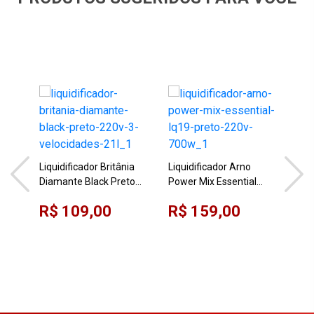
Liq
LQ1
Liquidificador Britânia
Liquidificador Arno
Mix
Diamante Black Preto
Power Mix Essential
R$
220V 3 Velocidades
LQ19 Preto 220V 700W
R$ 109,00
R$ 159,00
2,1L