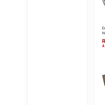
E
H
R
À