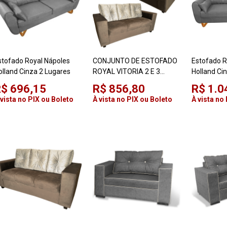
stofado Royal Nápoles
CONJUNTO DE ESTOFADO
Estofado R
olland Cinza 2 Lugares
ROYAL VITORIA 2 E 3
Holland Ci
LUGARES MARROM/BEGE
$ 696,15
R$ 856,80
R$ 1.0
 vista no PIX ou Boleto
À vista no PIX ou Boleto
À vista no