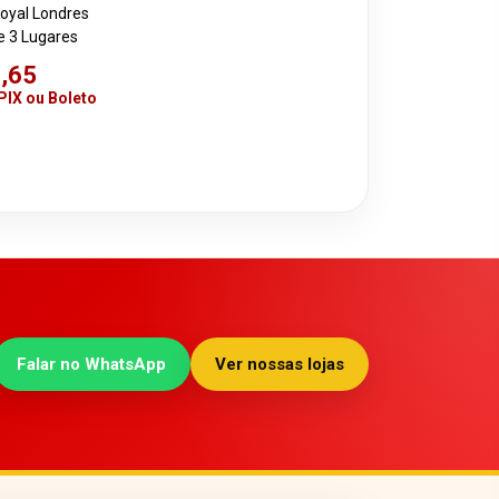
oyal Londres
 3 Lugares
,65
 PIX ou Boleto
Falar no WhatsApp
Ver nossas lojas