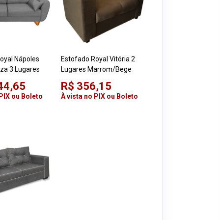
oyal Nápoles
Estofado Royal Vitória 2
nza 3 Lugares
Lugares Marrom/Bege
44,65
R$ 356,15
 PIX ou Boleto
À vista no PIX ou Boleto