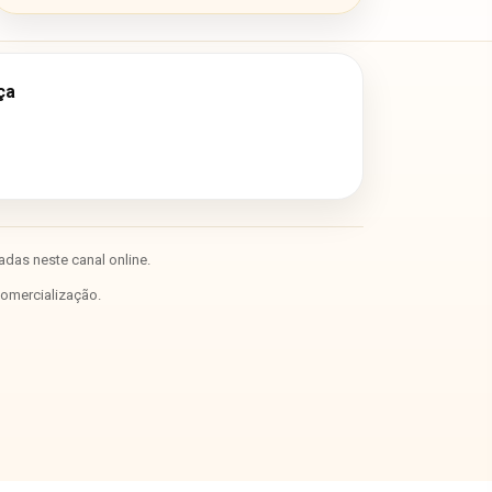
ça
das neste canal online.
comercialização.