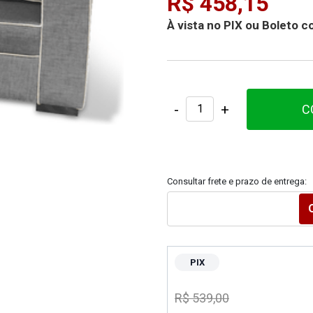
R$ 458,15
À vista no PIX ou Boleto
-
+
C
Consultar frete e prazo de entrega:
PIX
R$ 539,00