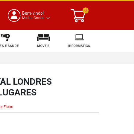
0
Bem-vindo!
Minha Conta
ZA E SAÚDE
MÓVEIS
INFORMÁTICA
AL LONDRES
 LUGARES
r Eletro