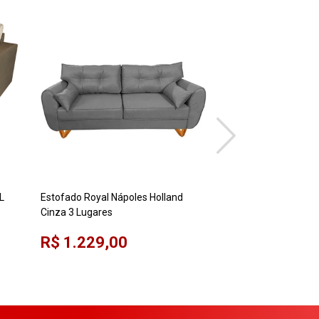
L
Estofado Royal Nápoles Holland
Estofado Royal Vitó
Cinza 3 Lugares
Marrom/Bege
R$ 1.229,00
R$ 649,00