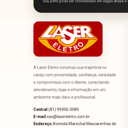
Seu perfil pode ser considerado em vagas atuais e 
A Laser Eletro construiu sua trajetória no
varejo com proximidade, confiança, variedade
e compromisso com o cliente, conectando
atendimento, lojas e informação em um
ambiente mais claro e profissional.
Central:
(81) 99306-0089
E-mail:
sac@lasereletro.com.br
Endereço:
Avenida Marechal Mascarenhas de