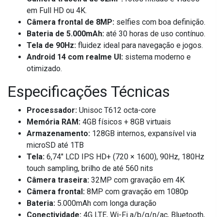
em Full HD ou 4K.
Câmera frontal de 8MP:
selfies com boa definição.
Bateria de 5.000mAh:
até 30 horas de uso contínuo.
Tela de 90Hz:
fluidez ideal para navegação e jogos.
Android 14 com realme UI:
sistema moderno e
otimizado.
Especificações Técnicas
Processador:
Unisoc T612 octa-core
Memória RAM:
4GB físicos + 8GB virtuais
Armazenamento:
128GB internos, expansível via
microSD até 1TB
Tela:
6,74" LCD IPS HD+ (720 × 1600), 90Hz, 180Hz
touch sampling, brilho de até 560 nits
Câmera traseira:
32MP com gravação em 4K
Câmera frontal:
8MP com gravação em 1080p
Bateria:
5.000mAh com longa duração
Conectividade:
4G LTE, Wi-Fi a/b/g/n/ac, Bluetooth,