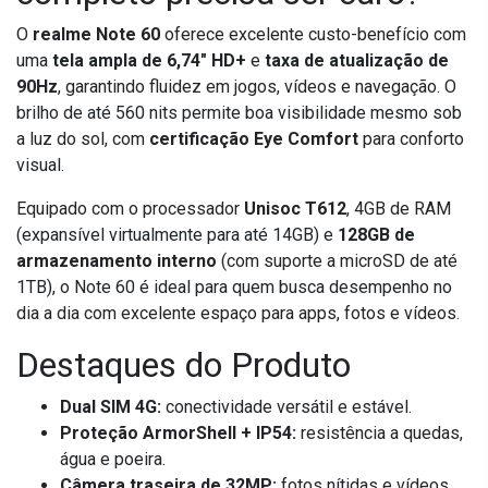
O
realme Note 60
oferece excelente custo-benefício com
uma
tela ampla de 6,74" HD+
e
taxa de atualização de
90Hz
, garantindo fluidez em jogos, vídeos e navegação. O
brilho de até 560 nits permite boa visibilidade mesmo sob
a luz do sol, com
certificação Eye Comfort
para conforto
visual.
Equipado com o processador
Unisoc T612
, 4GB de RAM
(expansível virtualmente para até 14GB) e
128GB de
armazenamento interno
(com suporte a microSD de até
1TB), o Note 60 é ideal para quem busca desempenho no
dia a dia com excelente espaço para apps, fotos e vídeos.
Destaques do Produto
Dual SIM 4G:
conectividade versátil e estável.
Proteção ArmorShell + IP54:
resistência a quedas,
água e poeira.
Câmera traseira de 32MP:
fotos nítidas e vídeos