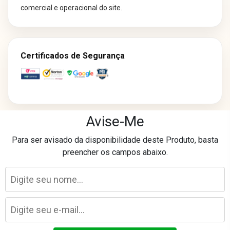
comercial e operacional do site.
Certificados de Segurança
Avise-Me
Os preços e condições de pagamento divulgados em nosso site são
Para ser avisado da disponibilidade deste Produto, basta
exclusivos para compras realizadas neste canal online.
preencher os campos abaixo.
Essas condições podem não ser aplicáveis às lojas físicas, televendas
ou outros canais de comercialização.
Laser Eletro Comércio Varejista Ltda - CNPJ: 40.841.728/0093-89
Avenida Marechal Mascarenhas de Morais, 1681 - Imbiribeira - Recife/PE
©
2026
lasereletro.com.br. Todos os direitos reservados.