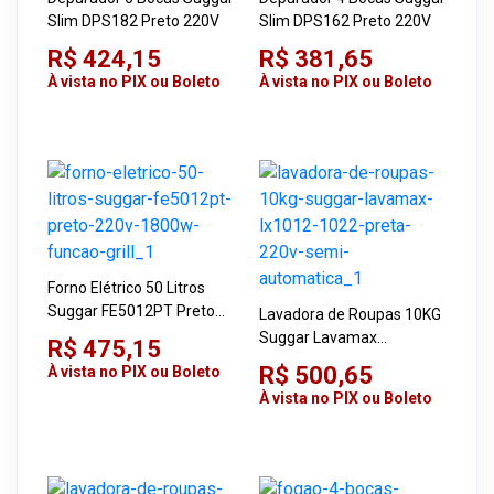
Slim DPS182 Preto 220V
Slim DPS162 Preto 220V
R$ 424,15
R$ 381,65
À vista no PIX ou Boleto
À vista no PIX ou Boleto
Forno Elétrico 50 Litros
Suggar FE5012PT Preto
Lavadora de Roupas 10KG
220V 1800W Função Grill
Suggar Lavamax
R$ 475,15
LX1012/1022 Preta 220V
R$ 500,65
À vista no PIX ou Boleto
Semi-automática
À vista no PIX ou Boleto