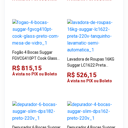
Fogão 4 Bocas Suggar
FGVCG410PT Cook Glass
Lavadora de Roupas 16KG
Preto com Mesa de Vidro
Suggar LC1622 Preta
R$ 815,15
220V Tanquinho
R$ 526,15
À vista no PIX ou Boleto
Lavamatic Semi-
À vista no PIX ou Boleto
automática
Depurador 6 Bocas Suggar
Depurador 4 Bocas Suggar