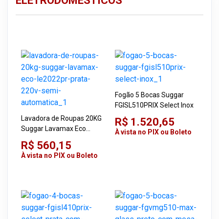
ELETRODOMÉSTICOS
Fogão 5 Bocas Suggar
FGISL510PRIX Select Inox
Lavadora de Roupas 20KG
R$ 1.520,65
Suggar Lavamax Eco
À vista no PIX ou Boleto
LE2022PR Prata 220V
R$ 560,15
Semi-automática
À vista no PIX ou Boleto