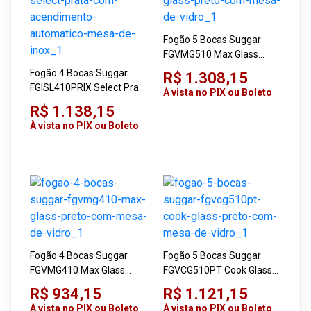
Fogão 5 Bocas Suggar
FGVMG510 Max Glass
Preto com Mesa de Vidro
Fogão 4 Bocas Suggar
R$ 1.308,15
FGISL410PRIX Select Prata
À vista no PIX ou Boleto
com Acendimento
R$ 1.138,15
Automático Mesa de Inox
À vista no PIX ou Boleto
Fogão 4 Bocas Suggar
Fogão 5 Bocas Suggar
FGVMG410 Max Glass
FGVCG510PT Cook Glass
Preto com Mesa de Vidro
Preto com Mesa de Vidro
R$ 934,15
R$ 1.121,15
À vista no PIX ou Boleto
À vista no PIX ou Boleto