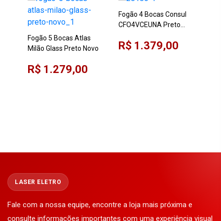
Fogão 4 Bocas Consul
CFO4VCEUNA Preto
Mesa de Vidro
Fogão 5 Bocas Atlas
R$ 1.379,00
Milão Glass Preto Novo
Fog
R$ 1.279,00
Esm
F4I
R$
For
LASER ELETRO
Fale com a nossa equipe, encontre a loja mais próxima e
consulte informações importantes com uma experiência visual