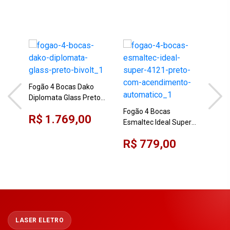
Fog
4 B
Fogão 4 Bocas Dako
Diplomata Glass Preto
R$
Bivolt
Fogão 4 Bocas
R$ 1.769,00
Esmaltec Ideal Super
4121 Preto com
R$ 779,00
Acendimento
Automático
LASER ELETRO