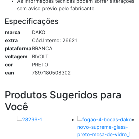
As informações técnicas podem sofrer alterações
sem aviso prévio pelo fabricante.
Especificações
marca
DAKO
extra
Cód.Interno: 26621
plataforma
BRANCA
voltagem
BIVOLT
cor
PRETO
ean
7897180508302
Produtos Sugeridos para
Você