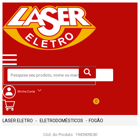
Minha Conta
0
ELETRODOMÉSTICOS
FOGÃO
Cód. do Produto:
1945909240