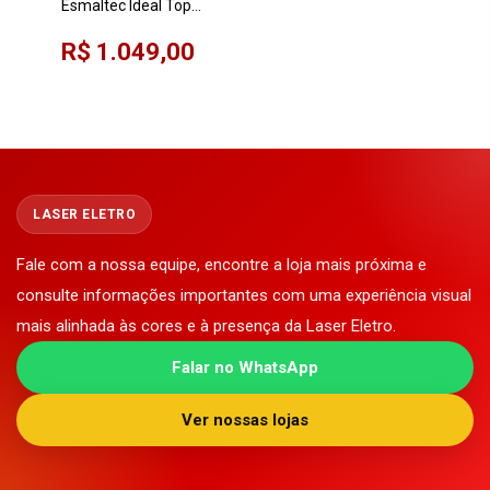
Esmaltec Ideal Top
Glass Branco 4126
R$ 1.049,00
LASER ELETRO
Fale com a nossa equipe, encontre a loja mais próxima e
consulte informações importantes com uma experiência visual
mais alinhada às cores e à presença da Laser Eletro.
Falar no WhatsApp
Ver nossas lojas