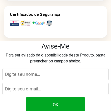
Certificados de Segurança
Avise-Me
Os preços e condições de pagamento divulgados em nosso site são
Para ser avisado da disponibilidade deste Produto, basta
exclusivos para compras realizadas neste canal online.
preencher os campos abaixo.
Essas condições podem não ser aplicáveis às lojas físicas, televendas
ou outros canais de comercialização.
Laser Eletro Comércio Varejista Ltda - CNPJ: 40.841.728/0093-89
Avenida Marechal Mascarenhas de Morais, 1681 - Imbiribeira - Recife/PE
©
2026
lasereletro.com.br. Todos os direitos reservados.