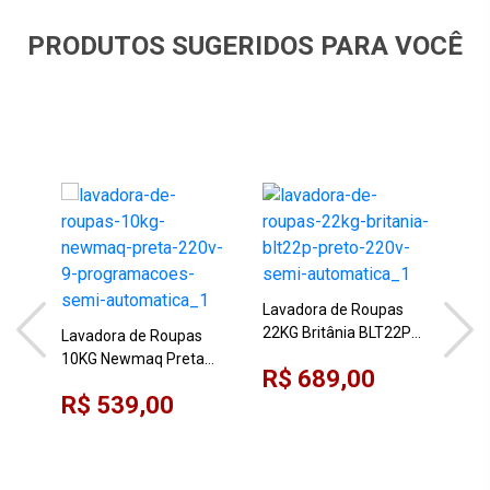
PRODUTOS SUGERIDOS PARA VOCÊ
Lavadora de Roupas
22KG Britânia BLT22P
Lavadora de Roupas
Lav
Preto 220V Semi
10KG Newmaq Preta
20,
R$ 689,00
Automática
220V 9 Programações
220
R$ 539,00
R$
Semi-automática
Sem