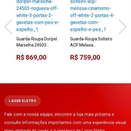
Rou
Pan
Whi
Guarda-Roupa Doripel
Guarda-Roupa Solteiro
R$
Esp
Marselha 24503
ACP Melissa
Nogueira/Off White 3
Cinamomo/Off White 2
R$ 869,00
R$ 759,00
Portas 2 Gavetas com
Portas 4 Gavetas com
Pés e Espelho
Espelho e Pés
LASER ELETRO
Fale com a nossa equipe, encontre a loja mais próxima e
consulte informações importantes com uma experiência visual
mais alinhada às cores e à presença da Laser Eletro.