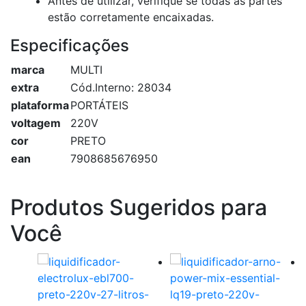
Antes de utilizar, verifique se todas as partes
estão corretamente encaixadas.
Especificações
marca
MULTI
extra
Cód.Interno: 28034
plataforma
PORTÁTEIS
voltagem
220V
cor
PRETO
ean
7908685676950
Produtos Sugeridos para
Você